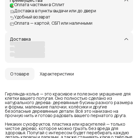
Преимущества
Оплата частями в Сплит
Доставка в пункты выдачи или до двери
Удобный возврат
Оплата — картой, СБП или наличными
Доставка
О товаре
Характеристики
Гирлянда-колье — это красивое и полезное украшение для
клетки вашего попугая. Оно полностью сделано из
натурального дерева: деревянные бусины разного размера
и формы, маленькие палочки, колёсики и другие
безопасные деревянные детали. Всё это нанизано на
прочную нить и готово радовать вашего пернатого друга.
Никаких сухофруктов, пластика или красителей — только
чистое дерево, которое можно грызть без вреда для
здоровья. Попугай с интересом будет перебирать каждую
деталь клювом и лапками, а также стачивать клюв о твёрдые