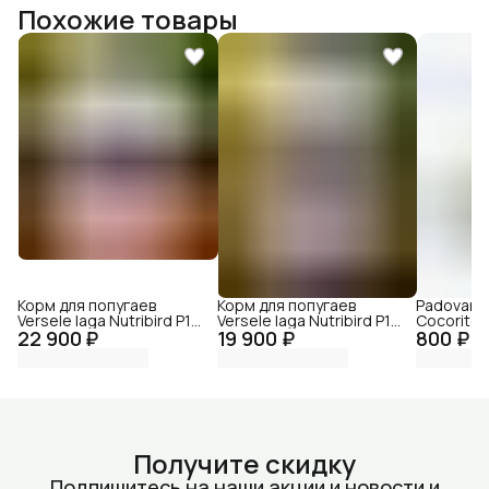
Похожие товары
Корм для попугаев
Корм для попугаев
Padovan S
Versele laga Nutribird P15
Versele laga Nutribird P15
Cocorite/
22 900 ₽
Tropical, 10 кг
19 900 ₽
original, 10 кг.
800 ₽
Получите скидку
Подпишитесь на наши акции и новости и