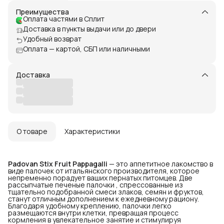
Преимущества
Оплата частями в Сплит
Доставка в пункты выдачи или до двери
Удобный возврат
Оплата — картой, СБП или наличными
Доставка
О товаре
Характеристики
Padovan Stix Fruit Pappagalli
— это аппетитное лакомство в
виде палочек от итальянского производителя, которое
непременно порадует ваших пернатых питомцев. Две
рассыпчатые печеные палочки , спрессованные из
тщательно подобранной смеси злаков, семян и фруктов,
станут отличным дополнением к ежедневному рациону.
Благодаря удобному креплению, палочки легко
размещаются внутри клетки, превращая процесс
кормления в увлекательное занятие и стимулируя